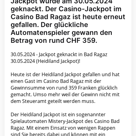
Jackpot wurde am 30.05.2024
geknackt. Der Casino-Jackpot im
Casino Bad Ragaz ist heute erneut
gefallen. Der glückliche
Automatenspieler gewann den
Betrag von rund CHF 359.
30.05.2024 - Jackpot geknackt in Bad Ragaz
30.05.2024 (Heidiland Jackpot)!
Heute ist der Heidiland Jackpot gefallen und hat
einen Gast im Casino Bad Ragaz mit der
Gewinnsumme von rund 359 Franken glücklich
gemacht. Umso mehr weil der Gewinn nicht mit
dem Steueramt geteilt werden muss.
Der Heidiland Jackpot ist ein sogenannter
Spielautomaten Mistery-Jackpot des Casino Bad
Ragaz. Mit einem Einsatz von wenigen Rappen
sind Sie bereits dabei und können mit ein