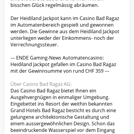
bisschen Glück regelmässig abräumen.
Der Heidiland Jackpot kann im Casino Bad Ragaz
im Automatenbereich gespielt und gewonnen
werden. Die Gewinne aus dem Heidiland Jackpot
unterliegen weder der Einkommens- noch der
Verrechnungssteuer.
--- ENDE Gaming-News Automatencasino:
Heidiland Jackpot gefallen im Casino Bad Ragaz
mit der Gewinnsumme von rund CHF 359 ---
Über Casino Bad Ragaz AG:
Das Casino Bad Ragaz bietet Ihnen ein
Ausgehvergnügen in einmaliger Umgebung.
Eingebettet ins Resort der weithin bekannten
Grand Hotels Bad Ragaz besticht es durch eine
gelungene architektonische Gestaltung und
einem aussergewöhnlichen Design. Schon das
beeindruckende Wasserspiel vor dem Eingang