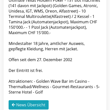
Ultimate Texas Holdem Poker - 151 slot machines
(141 davon mit Jackpot) (Golden Games, Atronic,
Unidesa, IGT, WMS, Oreon, Alfastreet) - 10
Terminal Multiroulette(Alfastreet) / 2 Kessel - 1
Tamina Jack (Automatenjackpot), Maximum CHF
150'000.- - 1 Pizol Jack (Automatenjackpot),
Maximum CHF 15'000.-
Mindestalter 18 Jahre, amtlicher Ausweis,
gepflegte Kleidung, Herren mit Jacket.
Offen seit dem 27. Dezember 2002
Der Eintritt ist frei.
Attraktionen: - Golden Wave Bar im Casino -
Thermalbad/Wellness - Gourmet-Restaurants - 5-
Sterne Hotel - Golf
News Übersicht