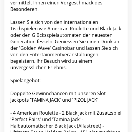
vermittelt Ihnen einen Vorgeschmack des
Besonderen.
Lassen Sie sich von den internationalen
Tischspielen wie American Roulette und Black Jack
oder den Glücksspielautomaten der neuesten
Generation fesseln. Geniessen Sie einen Drink an
der 'Golden Wave' Casinobar und lassen Sie sich
von den Entertainmentveranstaltungen
begeistern. Ihr Besuch wird zu einem
unvergesslichen Erlebnis.
Spielangebot:
Doppelte Gewinnchancen mit unseren Slot-
Jackpots 'TAMINA JACK' und 'PIZOL JACK'!
- 4 American Roulette - 2 Black Jack mit Zusatzspiel
'Perfect Pairs' und 'Tamina Jack' -
Halbautomatischer Black Jack (Alfastreet) -