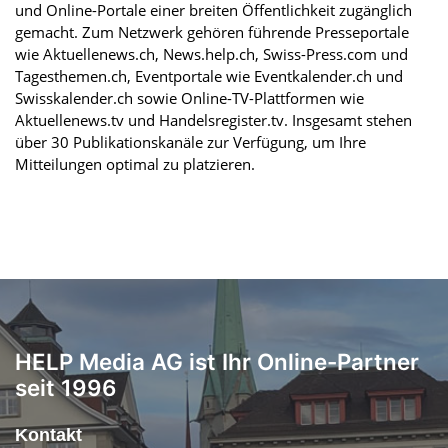
und Online-Portale einer breiten Öffentlichkeit zugänglich
gemacht. Zum Netzwerk gehören führende Presseportale
wie Aktuellenews.ch, News.help.ch, Swiss-Press.com und
Tagesthemen.ch, Eventportale wie Eventkalender.ch und
Swisskalender.ch sowie Online-TV-Plattformen wie
Aktuellenews.tv und Handelsregister.tv. Insgesamt stehen
über 30 Publikationskanäle zur Verfügung, um Ihre
Mitteilungen optimal zu platzieren.
HELP Media AG ist Ihr Online-Partner
seit 1996
Kontakt