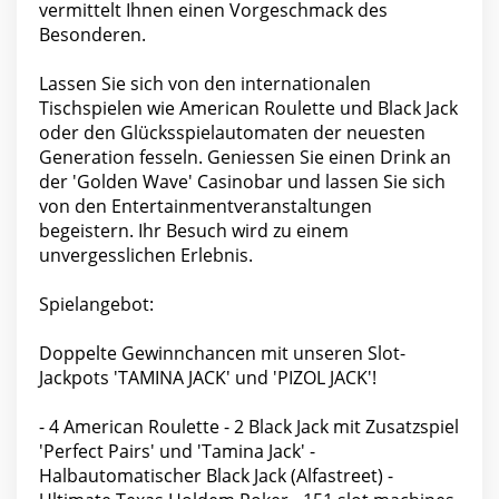
vermittelt Ihnen einen Vorgeschmack des
Besonderen.
Lassen Sie sich von den internationalen
Tischspielen wie American Roulette und Black Jack
oder den Glücksspielautomaten der neuesten
Generation fesseln. Geniessen Sie einen Drink an
der 'Golden Wave' Casinobar und lassen Sie sich
von den Entertainmentveranstaltungen
begeistern. Ihr Besuch wird zu einem
unvergesslichen Erlebnis.
Spielangebot:
Doppelte Gewinnchancen mit unseren Slot-
Jackpots 'TAMINA JACK' und 'PIZOL JACK'!
- 4 American Roulette - 2 Black Jack mit Zusatzspiel
'Perfect Pairs' und 'Tamina Jack' -
Halbautomatischer Black Jack (Alfastreet) -