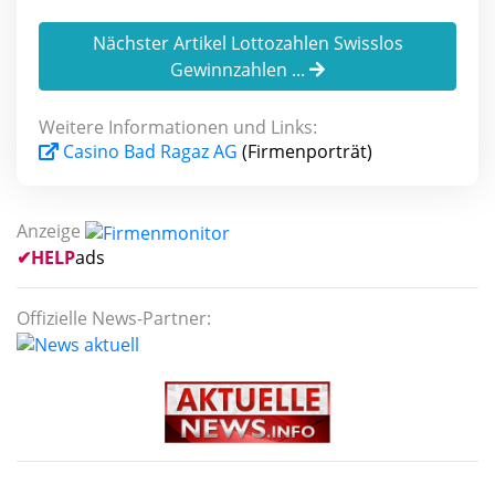
Nächster Artikel Lottozahlen Swisslos
Gewinnzahlen ...
Weitere Informationen und Links:
Casino Bad Ragaz AG
(Firmenporträt)
Anzeige
✔
HELP
ads
Offizielle News-Partner: