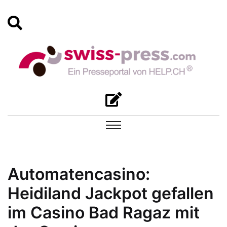
Automatencasino:
Heidiland Jackpot gefallen
im Casino Bad Ragaz mit