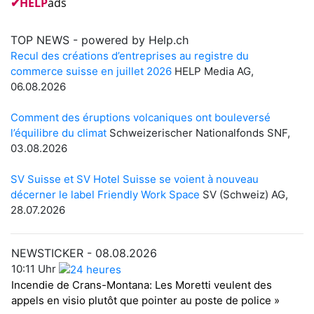
✔
HELP
ads