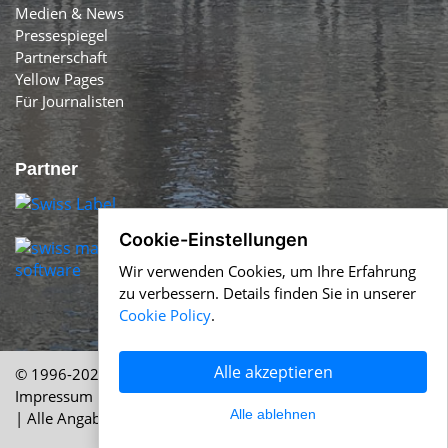
Medien & News
Pressespiegel
Partnerschaft
Yellow Pages
Für Journalisten
Partner
Cookie-Einstellungen
Wir verwenden Cookies, um Ihre Erfahrung
zu verbessern. Details finden Sie in unserer
Cookie Policy
.
Alle akzeptieren
© 1996-2026 Swiss-Press.com &
Help.ch
Über uns
|
Impressum
|
AGB
|
Nutzung
|
Cookie Policy
|
Datenschutz
Alle ablehnen
| Alle Angaben ohne Gewähr