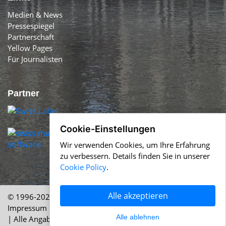
Medien & News
Pressespiegel
Partnerschaft
Yellow Pages
Für Journalisten
Partner
Cookie-Einstellungen
Wir verwenden Cookies, um Ihre Erfahrung
zu verbessern. Details finden Sie in unserer
Cookie Policy
.
Alle akzeptieren
© 1996-2026 Swiss-Press.com &
Help.ch
Über uns
|
Impressum
|
AGB
|
Nutzung
|
Cookie Policy
|
Datenschutz
Alle ablehnen
| Alle Angaben ohne Gewähr