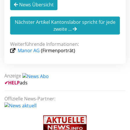
News Übersicht
Nächster Artikel Kantonslabor spricht für jede
zweite ...
Weiterführende Informationen:
Manor AG
(Firmenporträt)
Anzeige
✔
HELP
ads
Offizielle News-Partner: