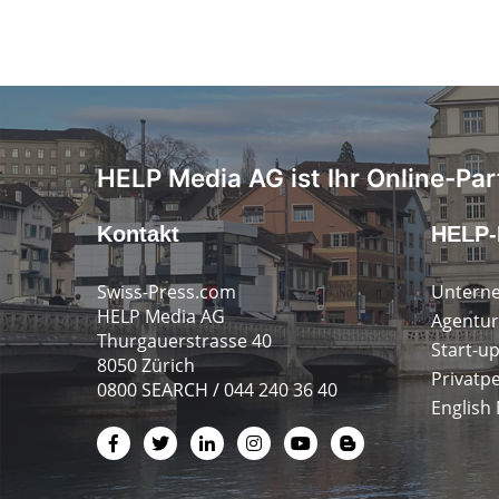
HELP Media AG ist Ihr Online-Par
Kontakt
HELP-
Swiss-Press.com
Untern
HELP Media AG
Agentur
Thurgauerstrasse 40
Start-u
8050 Zürich
Privatp
0800 SEARCH / 044 240 36 40
English