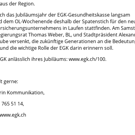
aus der Region.
ich das Jubiläumsjahr der EGK-Gesundheitskasse langsam
end dem OL-Wochenende deshalb der Spatenstich für den ne
ersicherungsunternehmens in Laufen stattfinden. Am Samst
egierungsrat Thomas Weber, BL, und Stadtpräsident Alexan
grube versenkt, die zukünftige Generationen an die Bedeutu
nd die wichtige Rolle der EGK darin erinnern soll.
GK anlässlich ihres Jubiläums:
www.egk.ch/100.
t gerne:
erin Kommunikation,
 765 51 14,
www.egk.ch