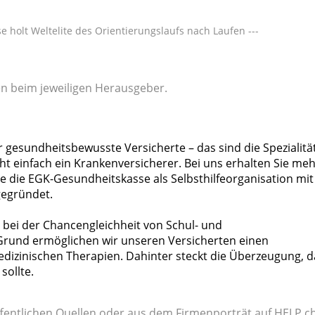
 holt Weltelite des Orientierungslaufs nach Laufen ---
gen beim jeweiligen Herausgeber.
r gesundheitsbewusste Versicherte – das sind die Spezialitä
ht einfach ein Krankenversicherer. Bei uns erhalten Sie meh
 die EGK-Gesundheitskasse als Selbsthilfeorganisation mit
gegründet.
 bei der Chancengleichheit von Schul- und
rund ermöglichen wir unseren Versicherten einen
izinischen Therapien. Dahinter steckt die Überzeugung, d
sollte.
fentlichen Quellen oder aus dem Firmenporträt auf HELP.ch