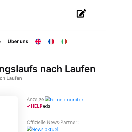
e
Über uns
ungslaufs nach Laufen
ach Laufen
Anzeige
✔
HELP
ads
Offizielle News-Partner: