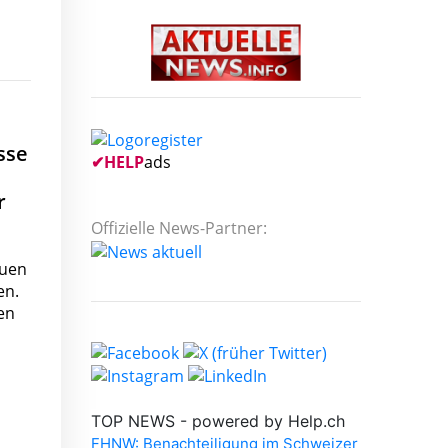
sse
✔
HELP
ads
r
Offizielle News-Partner:
euen
en.
en