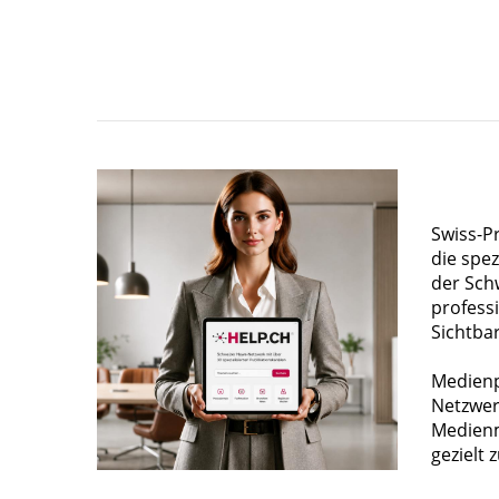
Swiss-P
die spez
der Sch
profess
Sichtba
Medienp
Netzwer
Medienm
gezielt 