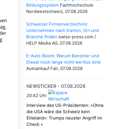
uen
ag,
der
ng