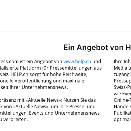
Ein Angebot von 
ress.com ist ein Angebot von
www.help.ch
und
Ihre In
ialisierte Plattform für Pressemitteilungen aus
Media u
weiz. HELP.ch sorgt für hohe Reichweite,
zugängl
ionelle Veröffentlichung und maximale
Pressep
rkeit Ihrer Unternehmensnews.
Swiss-P
wie Eve
räsenz mit «Aktuelle News»: Nutzen Sie das
Online-
k von «Aktuelle News», um Ihre Presse- und
Handels
itteilungen, Events und Unternehmensnews
Publika
zu verbreiten.
optimal 