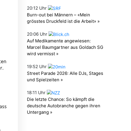
ten
r.
ass
.