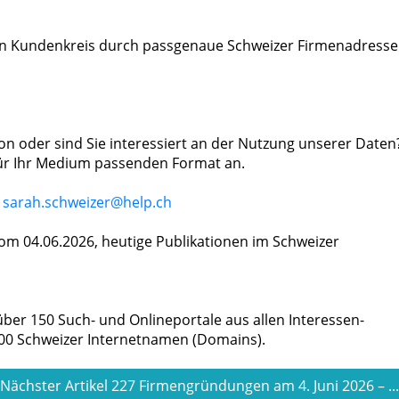
en Kunden­kreis durch pass­genaue Schweizer Firmen­adress
on oder sind Sie interessiert an der Nutzung unserer Daten
 für Ihr Medium passenden Format an.
:
sarah.schweizer@help.ch
m 04.06.2026, heutige Publikationen im Schweizer
ber 150 Such- und Onlineportale aus allen Interessen-
500 Schweizer Internetnamen (Domains).
Nächster Artikel 227 Firmengründungen am 4. Juni 2026 – ..