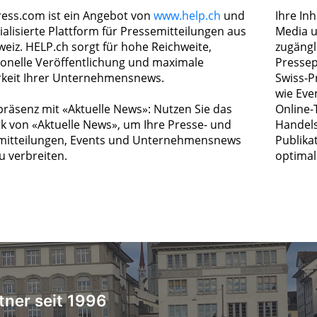
ress.com ist ein Angebot von
www.help.ch
und
Ihre In
ialisierte Plattform für Pressemitteilungen aus
Media u
weiz. HELP.ch sorgt für hohe Reichweite,
zugängl
ionelle Veröffentlichung und maximale
Pressep
rkeit Ihrer Unternehmensnews.
Swiss-P
wie Eve
räsenz mit «Aktuelle News»: Nutzen Sie das
Online-
k von «Aktuelle News», um Ihre Presse- und
Handels
itteilungen, Events und Unternehmensnews
Publika
zu verbreiten.
optimal 
tner seit 1996