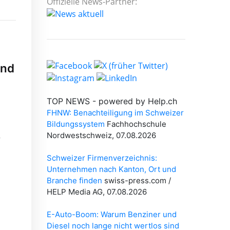
Offizielle News-Partner:
und
h
r