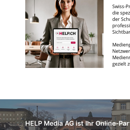
Swiss-P
die spez
der Sch
profess
Sichtba
Medienp
Netzwer
Medienm
gezielt 
HELP Media AG ist Ihr Online-Par