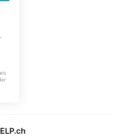
'
eis
der
HELP.ch