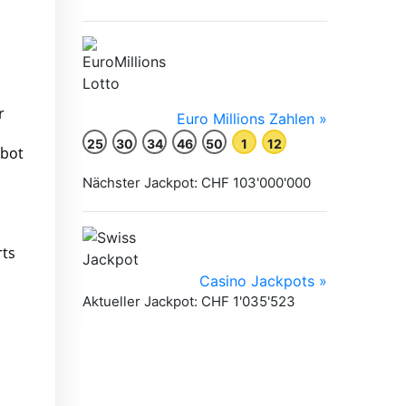
r
ebot
rts