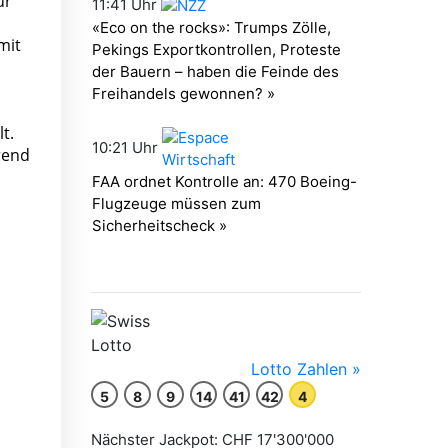
ür
mit
t.
rend