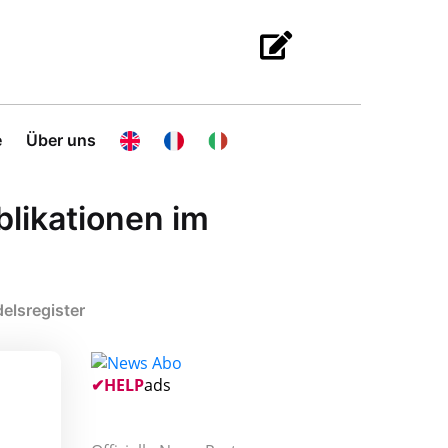
e
Über uns
likationen im
elsregister
✔
HELP
ads