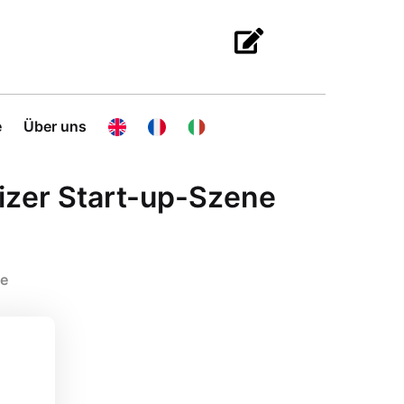
e
Über uns
izer Start-up-Szene
ke