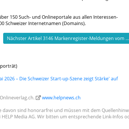
ber 150 Such- und Onlineportale aus allen Interessen-
500 Schweizer Internetnamen (Domains).
Nächster Artikel 3146 Markenregister-Meldungen vom ..
porträt)
 2026 – Die Schweizer Start-up-Szene zeigt Stärke' auf
Onlineverlag.ch.
www.helpnews.ch
ile davon sind honorar­frei und müssen mit dem Quellenhinw
i HELP Media AG. Wir bitten um ent­spre­chen­de Link-Infos o