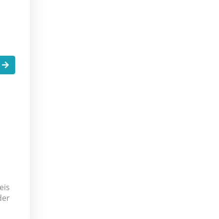
.
eis
der