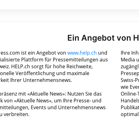
Ein Angebot von 
ress.com ist ein Angebot von
www.help.ch
und
Ihre In
ialisierte Plattform für Pressemitteilungen aus
Media u
weiz. HELP.ch sorgt für hohe Reichweite,
zugängl
ionelle Veröffentlichung und maximale
Pressep
rkeit Ihrer Unternehmensnews.
Swiss-P
wie Eve
räsenz mit «Aktuelle News»: Nutzen Sie das
Online-
k von «Aktuelle News», um Ihre Presse- und
Handels
itteilungen, Events und Unternehmensnews
Publika
zu verbreiten.
optimal 