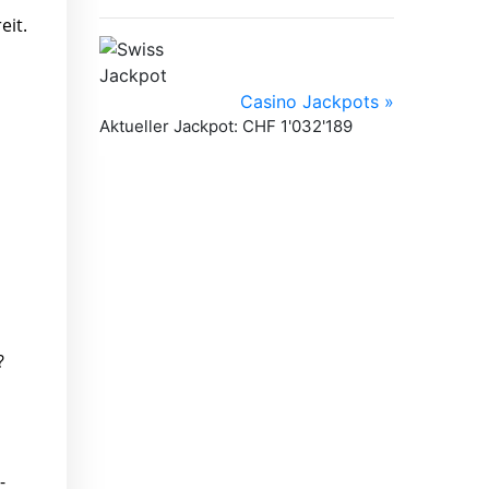
eit.
?
-