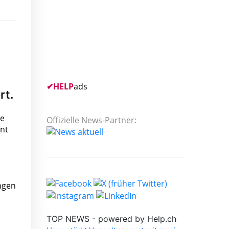
✔
HELP
ads
rt.
se
Offizielle News-Partner:
nt
ungen