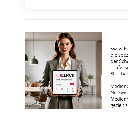
Swiss-P
die spez
der Sch
profess
Sichtba
Medienp
Netzwer
Medienm
gezielt 