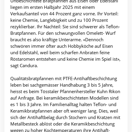
Unbeschichtete Bratpfannen aus Eisen oder Edelstahl
liegen im ersten Halbjahr 2025 mit einem
Verkaufsanteil von 44 Prozent ganz vorne. Ihr Vorteil:
keine Chemie, Langlebigkeit und zu 100 Prozent
rezyklierbar. Ihr Nachteil: Sie sind schwerer als Teflon-
Bratpfannen. Für den schwungvollen Omelett- Wurf
braucht es also kräftige Unterarme. «Dennoch
schwören immer öfter auch Hobbyköche auf Eisen
und Edelstahl, weil beim scharfen Anbraten feine
Röstaromen entstehen und keine Chemie im Spiel ist»,
sagt Candura.
Qualitätsbratpfannen mit PTFE-Antihaftbeschichtung
leben bei sachgemässer Handhabung 3 bis 5 Jahre,
heisst es beim Tösstaler Pfannenhersteller Kuhn Rikon
auf Anfrage. Bei keramikbeschichteten Modellen sind
es 1 bis 3 Jahre. Im Familienalltag halten Teflon- und
Keramikbratpfannen aber oft weniger lang. Dies, weil
sich der Antihaftbelag durch Stochern und Kratzen mit
Metallbesteck ablöst oder die Keramikbeschichtung
wegen zu hoher Kochtemperaturen ihre Antihaft-