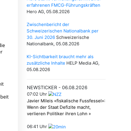
die
er
it
beit