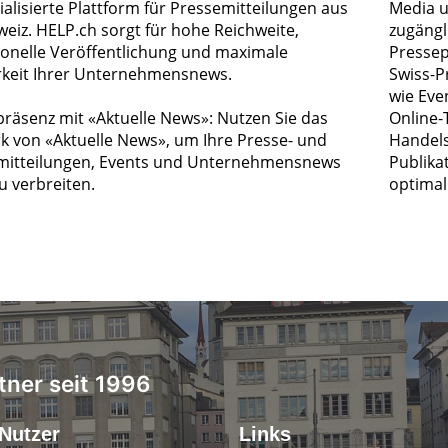
ialisierte Plattform für Pressemitteilungen aus
Media u
weiz. HELP.ch sorgt für hohe Reichweite,
zugängl
ionelle Veröffentlichung und maximale
Pressep
rkeit Ihrer Unternehmensnews.
Swiss-P
wie Eve
räsenz mit «Aktuelle News»: Nutzen Sie das
Online-
k von «Aktuelle News», um Ihre Presse- und
Handels
itteilungen, Events und Unternehmensnews
Publika
zu verbreiten.
optimal 
tner seit 1996
Nutzer
Links