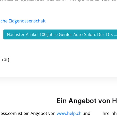
Nächster Artikel 100 Jahre Genfer Auto-Salon: Der TCS ..
trät)
Ein Angebot von 
ress.com ist ein Angebot von
www.help.ch
und
Ihre In