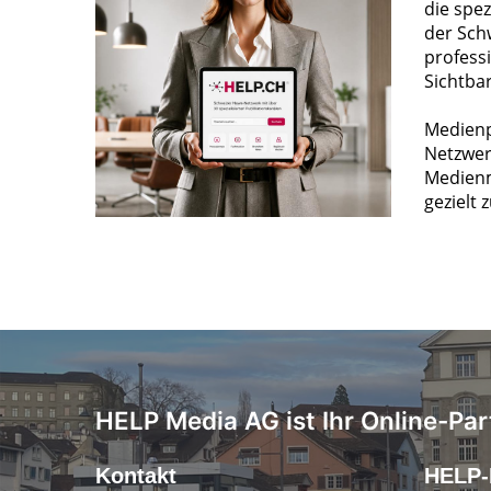
die spez
der Sch
profess
Sichtba
Medienp
Netzwer
Medienm
gezielt 
HELP Media AG ist Ihr Online-Par
Kontakt
HELP-