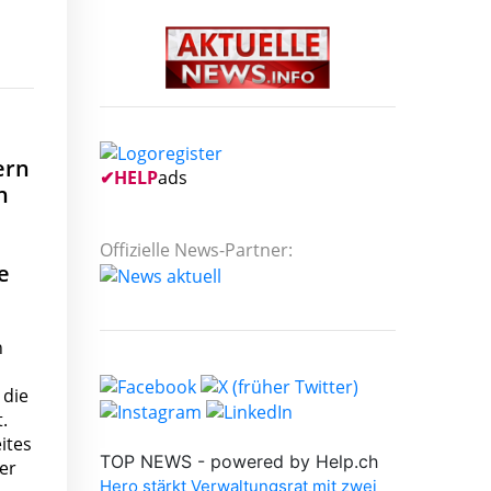
ern
✔
HELP
ads
n
Offizielle News-Partner:
e
h
 die
.
ites
er