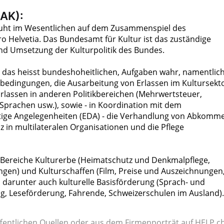
BAK):
eruht im Wesentlichen auf dem Zusammenspiel des
ro Helvetia. Das Bundesamt für Kultur ist das zuständige
und Umsetzung der Kulturpolitik des Bundes.
, das heisst bundeshoheitlichen, Aufgaben wahr, namentlich
bedingungen, die Ausarbeitung von Erlassen im Kultursekto
Erlassen in anderen Politikbereichen (Mehrwertsteuer,
 Sprachen usw.), sowie - in Koordination mit dem
tige Angelegenheiten (EDA) - die Verhandlung von Abkomm
z in multilateralen Organisationen und die Pflege
i Bereiche Kulturerbe (Heimatschutz und Denkmalpflege,
gen) und Kulturschaffen (Film, Preise und Auszeichnungen
, darunter auch kulturelle Basisförderung (Sprach- und
ng, Leseförderung, Fahrende, Schweizerschulen im Ausland).
fentlichen Quellen oder aus dem Firmenporträt auf HELP.ch