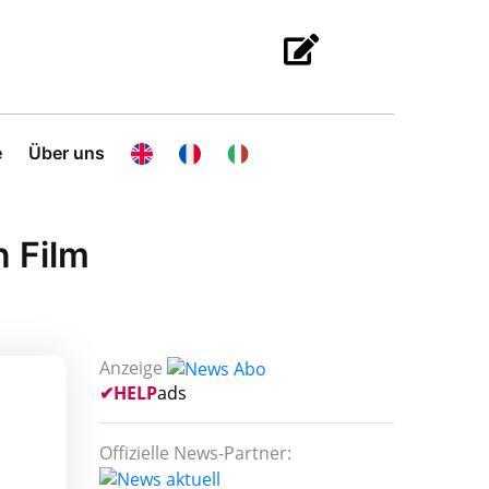
e
Über uns
n Film
Anzeige
✔
HELP
ads
Offizielle News-Partner: