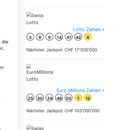
 die
r,
en
,
.