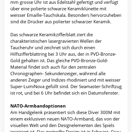
mm grosse Uhr ist aus Edelstahl gefertigt und verfügt
über eine polierte schwarze Keramiklünette mit
weisser Emaille-Tauchskala. Besonders hervorzuheben
sind die Drücker aus polierter schwarzer Keramik.
Das schwarze Keramikzifferblatt ziert die
charakteristischen lasergravierten Wellen der
Taucheruhr und zeichnet sich durch einen
Hilfszifferblattring bei 3 Uhr aus, der in PVD-Bronze-
Gold gehalten ist. Das gleiche PVD-Bronze-Gold-
Material findet sich auch für den zentralen
Chronographen- Sekundenzeiger, während alle
anderen Zeiger und Indizes rhodiniert und mit weisser
Super-LumiNova gefüllt sind. Der Seamaster-Schriftzug
ist rot, und bei 6 Uhr befindet sich ein Datumsfenster.
NATO-Armbandoptionen
Am Handgelenk präsentiert sich diese Diver 300M mit
einem exklusiven neuen NATO-Armband, das von der
visuellen Welt und den Designelementen des Spiels
inspiriert ist. Das gestreifte Design ist in Schwarz, Grau