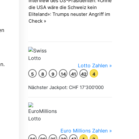
en
n.