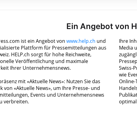
Ein Angebot von 
ress.com ist ein Angebot von
www.help.ch
und
Ihre In
ialisierte Plattform für Pressemitteilungen aus
Media u
weiz. HELP.ch sorgt für hohe Reichweite,
zugängl
ionelle Veröffentlichung und maximale
Pressep
rkeit Ihrer Unternehmensnews.
Swiss-P
wie Eve
räsenz mit «Aktuelle News»: Nutzen Sie das
Online-
k von «Aktuelle News», um Ihre Presse- und
Handels
itteilungen, Events und Unternehmensnews
Publika
zu verbreiten.
optimal 