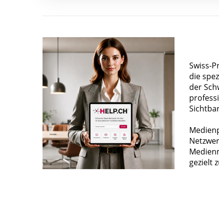
Swiss-P
die spez
der Sch
profess
Sichtba
Medienp
Netzwer
Medienm
gezielt 