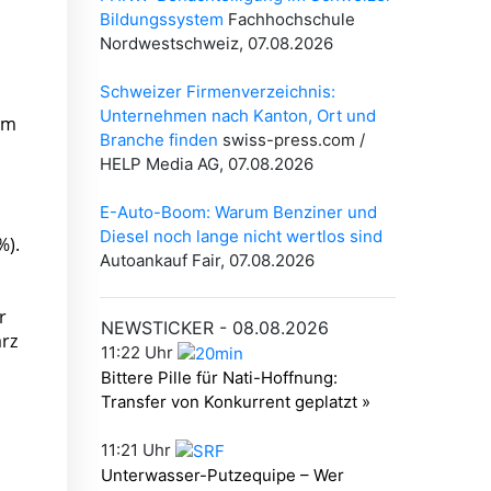
 im
%).
r
ärz