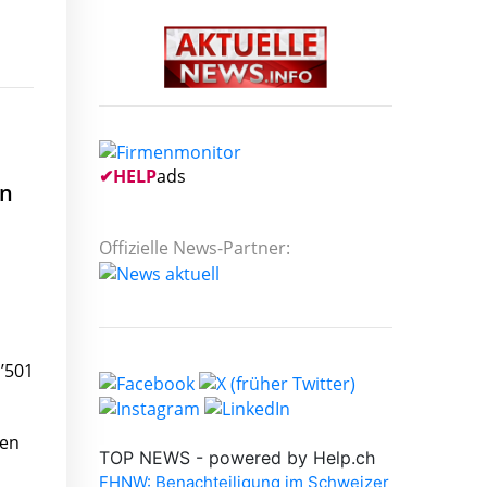
✔
HELP
ads
en
m
Offizielle News-Partner:
’501
nen