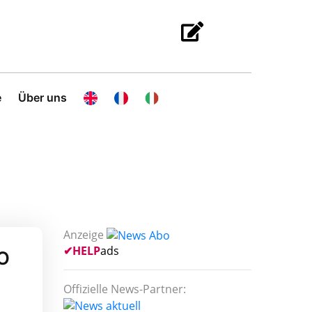
e
Über uns
Anzeige
✔
HELP
ads
CO
Offizielle News-Partner: