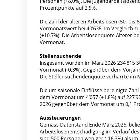
Personen (+8,0%). Die Jugendarbeitslose
Prozentpunkte auf 2,9%.
Die Zahl der älteren Arbeitslosen (50- bis
Vormonatswert bei 40’638. Im Vergleich z
(+10,7%). Die Arbeitslosenquote Älterer bel
Vormonat.
Stellensuchende
Insgesamt wurden im März 2026 234’815 St
Vormonat (-0,3%). Gegenüber dem Vorjahr
Die Stellensuchendenquote verharrte im M
Die um saisonale Einflüsse bereinigte Zah
dem Vormonat um 4’057 (+1,8%) auf 227’90
2026 gegenüber dem Vormonat um 0,1 Pro
Aussteuerungen
Gemäss Datenstand Ende März 2026, belief 
Arbeitslosenentschädigung im Verlauf des 
sind 500 Personen weniger (-16,3%) als i