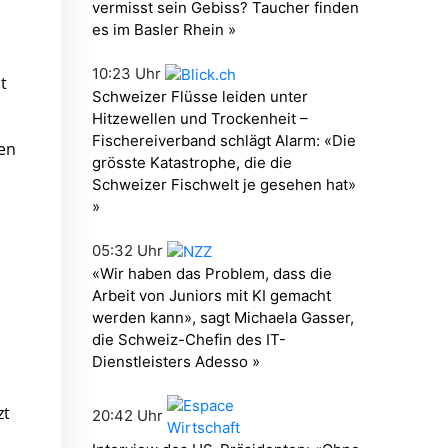
t
en
zt