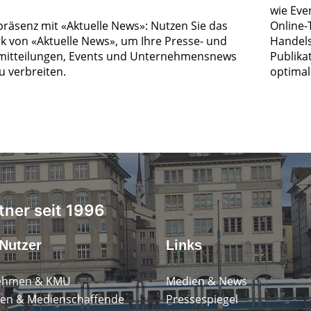
wie Eve
räsenz mit «Aktuelle News»: Nutzen Sie das
Online-
k von «Aktuelle News», um Ihre Presse- und
Handels
itteilungen, Events und Unternehmensnews
Publika
zu verbreiten.
optimal 
tner seit 1996
Nutzer
Links
ehmen & KMU
Medien & News
en & Medienschaffende
Pressespiegel