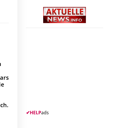
m
tars
ie
rch.
✔
HELP
ads