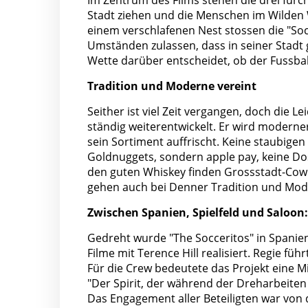
Im Zentrum des Films stehen die drei furch
Stadt ziehen und die Menschen im Wilden 
einem verschlafenen Nest stossen die "Socc
Umständen zulassen, dass in seiner Stadt gek
Wette darüber entscheidet, ob der Fussbal
Tradition und Moderne vereint
Seither ist viel Zeit vergangen, doch die Le
ständig weiterentwickelt. Er wird modern
sein Sortiment auffrischt. Keine staubige
Goldnuggets, sondern apple pay, keine D
den guten Whiskey finden Grossstadt-Cowb
gehen auch bei Denner Tradition und Mod
Zwischen Spanien, Spielfeld und Saloon
Gedreht wurde "The Socceritos" in Spanie
Filme mit Terence Hill realisiert. Regie f
Für die Crew bedeutete das Projekt eine M
"Der Spirit, der während der Dreharbeiten
Das Engagement aller Beteiligten war von d