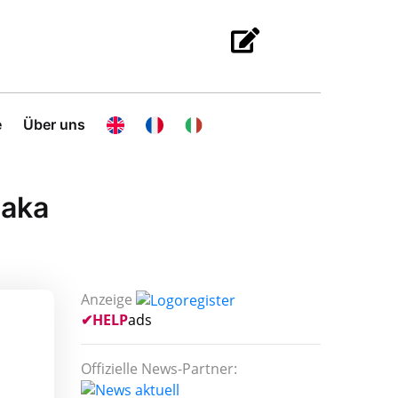
e
Über uns
haka
Anzeige
✔
HELP
ads
Offizielle News-Partner: