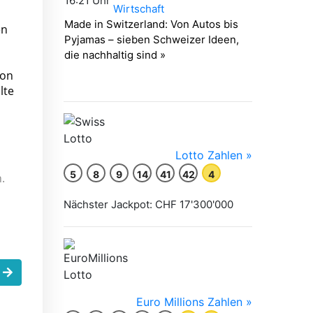
en
von
lte
.
.