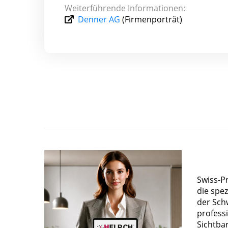
Weiterführende Informationen:
Denner AG
(Firmenporträt)
Swiss-P
die spez
der Sch
profess
Sichtba