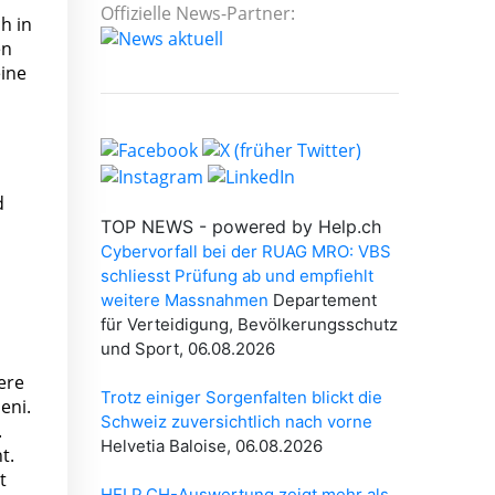
Offizielle News-Partner:
h in
en
eine
d
ere
eni.
.
t.
t