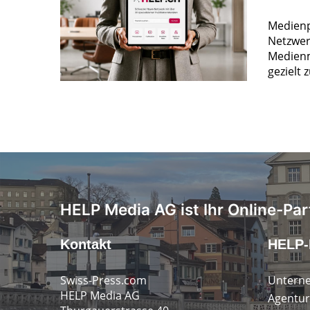
Medienp
Netzwer
Medienm
gezielt 
HELP Media AG ist Ihr Online-Par
Kontakt
HELP-
Swiss-Press.com
Untern
HELP Media AG
Agentur