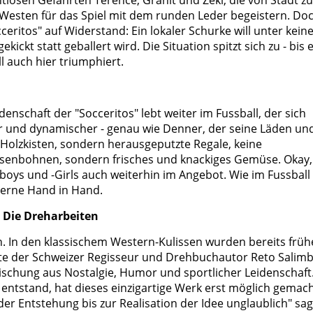
tlosen Gefährten Terence, Granit und Zeki, die von Stadt zu
Westen für das Spiel mit dem runden Leder begeistern. Doc
eritos" auf Widerstand: Ein lokaler Schurke will unter kein
ickt statt geballert wird. Die Situation spitzt sich zu - bis 
l auch hier triumphiert.
idenschaft der "Socceritos" lebt weiter im Fussball, der sich
er und dynamischer - genau wie Denner, der seine Läden un
n Holzkisten, sondern herausgeputzte Regale, keine
osenbohnen, sondern frisches und knackiges Gemüse. Okay,
oys und -Girls auch weiterhin im Angebot. Wie im Fussball
erne Hand in Hand.
: Die Dreharbeiten
n. In den klassischem Western-Kulissen wurden bereits früh
ührte der Schweizer Regisseur und Drehbuchautor Reto Salimb
ischung aus Nostalgie, Humor und sportlicher Leidenschaft
 entstand, hat dieses einzigartige Werk erst möglich gemach
er Entstehung bis zur Realisation der Idee unglaublich" sag