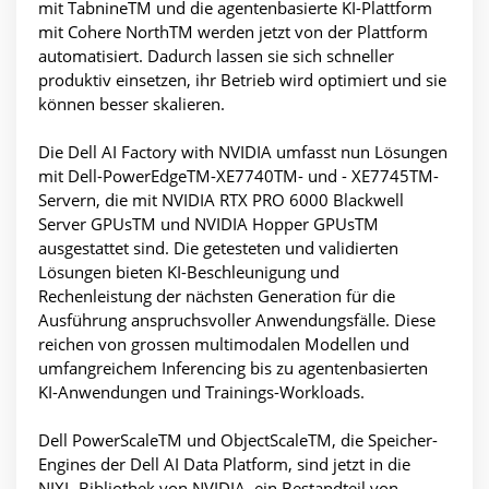
mit TabnineTM und die agentenbasierte KI-Plattform
mit Cohere NorthTM werden jetzt von der Plattform
automatisiert. Dadurch lassen sie sich schneller
produktiv einsetzen, ihr Betrieb wird optimiert und sie
können besser skalieren.
Die Dell AI Factory with NVIDIA umfasst nun Lösungen
mit Dell-PowerEdgeTM-XE7740TM- und - XE7745TM-
Servern, die mit NVIDIA RTX PRO 6000 Blackwell
Server GPUsTM und NVIDIA Hopper GPUsTM
ausgestattet sind. Die getesteten und validierten
Lösungen bieten KI-Beschleunigung und
Rechenleistung der nächsten Generation für die
Ausführung anspruchsvoller Anwendungsfälle. Diese
reichen von grossen multimodalen Modellen und
umfangreichem Inferencing bis zu agentenbasierten
KI-Anwendungen und Trainings-Workloads.
Dell PowerScaleTM und ObjectScaleTM, die Speicher-
Engines der Dell AI Data Platform, sind jetzt in die
NIXL-Bibliothek von NVIDIA, ein Bestandteil von