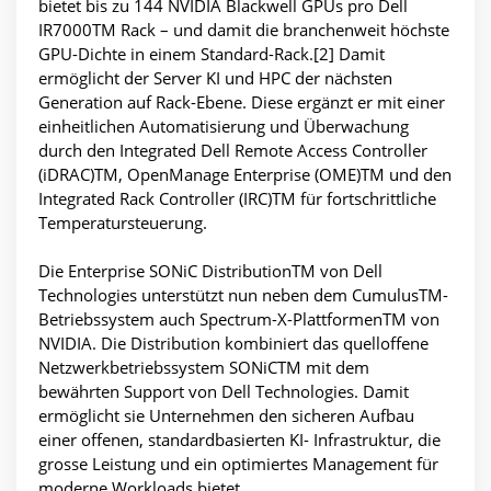
bietet bis zu 144 NVIDIA Blackwell GPUs pro Dell
IR7000TM Rack – und damit die branchenweit höchste
GPU-Dichte in einem Standard-Rack.[2] Damit
ermöglicht der Server KI und HPC der nächsten
Generation auf Rack-Ebene. Diese ergänzt er mit einer
einheitlichen Automatisierung und Überwachung
durch den Integrated Dell Remote Access Controller
(iDRAC)TM, OpenManage Enterprise (OME)TM und den
Integrated Rack Controller (IRC)TM für fortschrittliche
Temperatursteuerung.
Die Enterprise SONiC DistributionTM von Dell
Technologies unterstützt nun neben dem CumulusTM-
Betriebssystem auch Spectrum-X-PlattformenTM von
NVIDIA. Die Distribution kombiniert das quelloffene
Netzwerkbetriebssystem SONiCTM mit dem
bewährten Support von Dell Technologies. Damit
ermöglicht sie Unternehmen den sicheren Aufbau
einer offenen, standardbasierten KI- Infrastruktur, die
grosse Leistung und ein optimiertes Management für
moderne Workloads bietet.