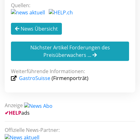
Quellen:
News Übersicht
Nächster Artikel Forderungen des
Preisüberwachers ...
Weiterführende Informationen:
GastroSuisse
(Firmenporträt)
Anzeige
✔
HELP
ads
Offizielle News-Partner: