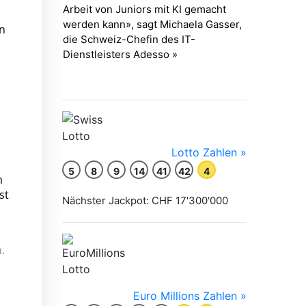
n
n
st
.