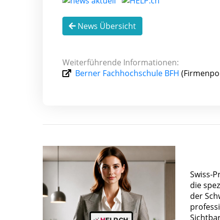
News Übersicht
Weiterführende Informationen:
Berner Fachhochschule BFH
(Firmenpor
Swiss-P
die spez
der Sch
profess
Sichtba