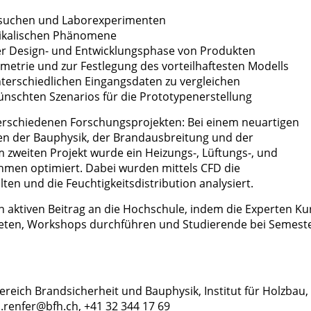
ersuchen und Laborexperimenten
ysikalischen Phänomene
der Design- und Entwicklungsphase von Produkten
etrie und zur Festlegung des vorteilhaftesten Modells
nterschiedlichen Eingangsdaten zu vergleichen
nschten Szenarios für die Prototypenerstellung
verschiedenen Forschungsprojekten: Bei einem neuartigen
n der Bauphysik, der Brandausbreitung und der
m zweiten Projekt wurde ein Heizungs-, Lüftungs-, und
hmen optimiert. Dabei wurden mittels CFD die
en und die Feuchtigkeitsdistribution analysiert.
 aktiven Beitrag an die Hochschule, indem die Experten Ku
ieten, Workshops durchführen und Studierende bei Semeste
ereich Brandsicherheit und Bauphysik, Institut für Holzbau,
.renfer@bfh.ch, +41 32 344 17 69