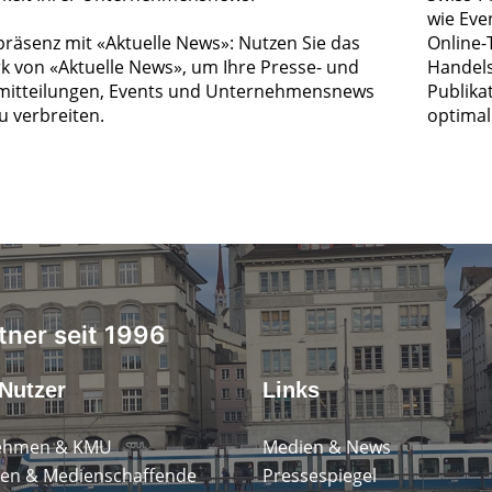
wie Eve
räsenz mit «Aktuelle News»: Nutzen Sie das
Online-
k von «Aktuelle News», um Ihre Presse- und
Handels
itteilungen, Events und Unternehmensnews
Publika
zu verbreiten.
optimal 
tner seit 1996
Nutzer
Links
ehmen & KMU
Medien & News
en & Medienschaffende
Pressespiegel