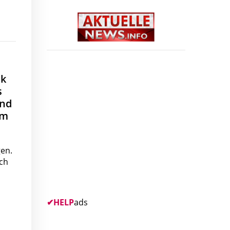
ik
s
und
em
en.
ch
✔
HELP
ads