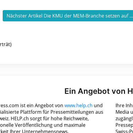
Nächster Artikel Die KMU der MEM-Branche setzen auf ..
trät)
Ein Angebot von 
ress.com ist ein Angebot von
www.help.ch
und
Ihre In
ialisierte Plattform für Pressemitteilungen aus
Media u
weiz. HELP.ch sorgt für hohe Reichweite,
zugängl
ionelle Veröffentlichung und maximale
Pressep
rkeit Ihrer Unternehmensnews.
Swiss-P