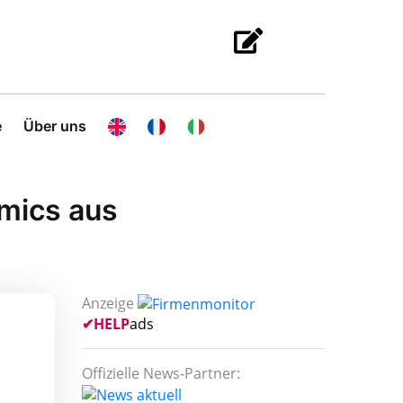
e
Über uns
mics aus
Anzeige
✔
HELP
ads
Offizielle News-Partner: