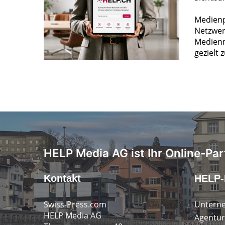
Medienp
Netzwer
Medienm
gezielt 
HELP Media AG ist Ihr Online-Par
Kontakt
HELP-
Swiss-Press.com
Untern
HELP Media AG
Agentur