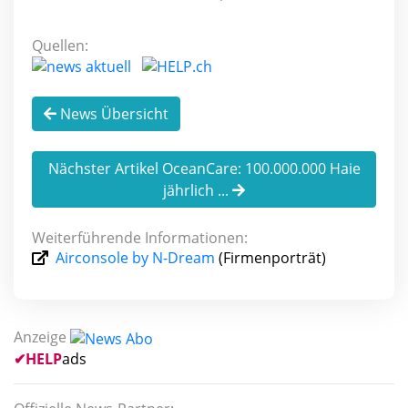
Quellen:
News Übersicht
Nächster Artikel OceanCare: 100.000.000 Haie
jährlich ...
Weiterführende Informationen:
Airconsole by N-Dream
(Firmenporträt)
Anzeige
✔
HELP
ads