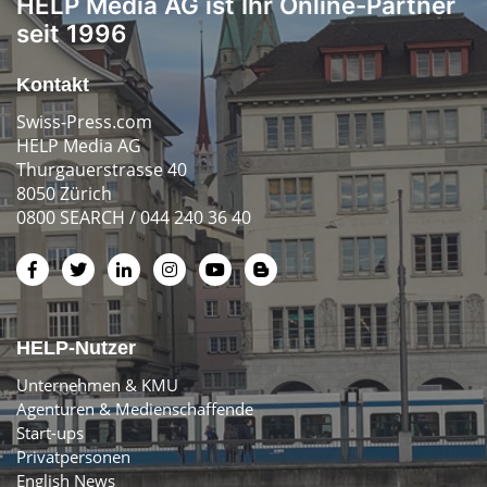
HELP Media AG ist Ihr Online-Partner
seit 1996
Kontakt
Swiss-Press.com
HELP Media AG
Thurgauerstrasse 40
8050 Zürich
0800 SEARCH / 044 240 36 40
HELP-Nutzer
Unternehmen & KMU
Agenturen & Medienschaffende
Start-ups
Privatpersonen
English News