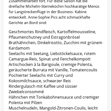
Zusammenarbeit fort. Für diese Saison hat die
dreifache Michelin-Sterneköchin hochkarätige Menüs
für Langstreckenflüge in der Business- Kabine
entwickelt. Anne-Sophie Pics acht schmackhafte
Gerichte an Bord sind:
Geschmortes Rindfleisch, Kartoffelmousseline,
Pflaumenchutney und Estragonbrösel
Brathähnchen, Dinkelrisotto, Zucchini mit grünem
Kardamom
Seelachs mit Seetang, Liebstöckelsauce, rotem
Camargue-Reis, Spinat und Fenchelkompott
Artischocken à la Barigoule, cremige Polenta,
geräucherte Burrata mit Vanille, Tomatencoulis
Pochierter Seelachs mit Curry und
Kokosmilchsauce, schwarzer Reis
Rindergulasch mit Kaffee und süsser
Zwiebelconsommé
Hähnchen mit Tonkabohnensauce und cremiger
Polenta mit Pilzen
Muschelnudeln, Mangold-Zitronen-Coulis, leicht