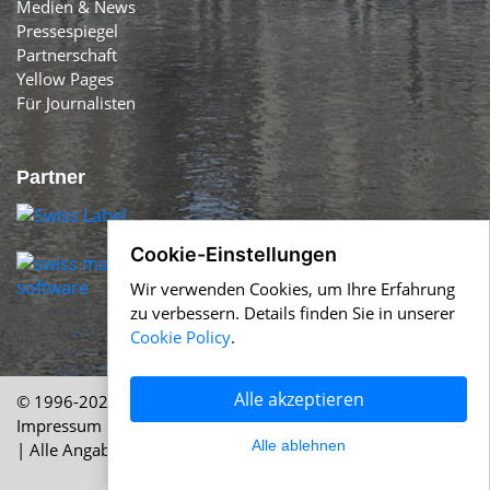
Medien & News
Pressespiegel
Partnerschaft
Yellow Pages
Für Journalisten
Partner
Cookie-Einstellungen
Wir verwenden Cookies, um Ihre Erfahrung
zu verbessern. Details finden Sie in unserer
Cookie Policy
.
Alle akzeptieren
© 1996-2026 Swiss-Press.com &
Help.ch
Über uns
|
Impressum
|
AGB
|
Nutzung
|
Cookie Policy
|
Datenschutz
Alle ablehnen
| Alle Angaben ohne Gewähr