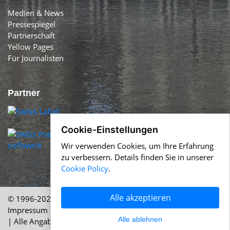
Medien & News
Pressespiegel
Partnerschaft
Yellow Pages
Für Journalisten
Partner
Cookie-Einstellungen
Wir verwenden Cookies, um Ihre Erfahrung
zu verbessern. Details finden Sie in unserer
Cookie Policy
.
Alle akzeptieren
© 1996-2026 Swiss-Press.com &
Help.ch
Über uns
|
Impressum
|
AGB
|
Nutzung
|
Cookie Policy
|
Datenschutz
Alle ablehnen
| Alle Angaben ohne Gewähr