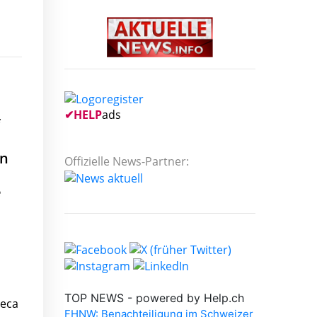
✔
HELP
ads
en
Offizielle News-Partner:
e
neca