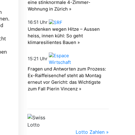
m
nen.
nd
cht
eben