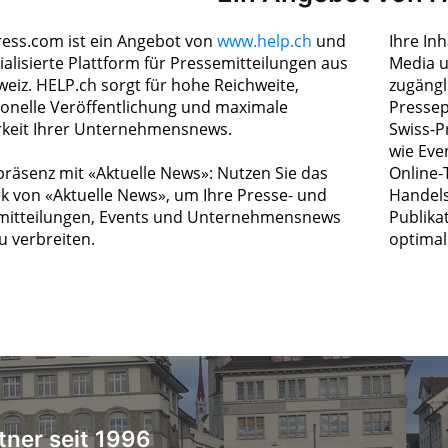
ress.com ist ein Angebot von
www.help.ch
und
Ihre In
ialisierte Plattform für Pressemitteilungen aus
Media u
weiz. HELP.ch sorgt für hohe Reichweite,
zugängl
ionelle Veröffentlichung und maximale
Pressep
rkeit Ihrer Unternehmensnews.
Swiss-P
wie Eve
räsenz mit «Aktuelle News»: Nutzen Sie das
Online-
k von «Aktuelle News», um Ihre Presse- und
Handels
itteilungen, Events und Unternehmensnews
Publika
zu verbreiten.
optimal 
tner seit 1996