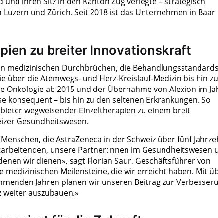
 und ihren Sitz in den Kanton Zug verlegte – strategisch
 Luzern und Zürich. Seit 2018 ist das Unternehmen in Baar
en zu breiter Innovationskraft
on medizinischen Durchbrüchen, die Behandlungsstandard
ie über die Atemwegs- und Herz-Kreislauf-Medizin bis hin zu
die Onkologie ab 2015 und der Übernahme von Alexion im Ja
se konsequent – bis hin zu den seltenen Erkrankungen. So
ieter wegweisender Einzeltherapien zu einem breit
eizer Gesundheitswesen.
 Menschen, die AstraZeneca in der Schweiz über fünf Jahrze
tarbeitenden, unsere Partner:innen im Gesundheitswesen 
denen wir dienen», sagt Florian Saur, Geschäftsführer von
ie medizinischen Meilensteine, die wir erreicht haben. Mit ü
mmenden Jahren planen wir unseren Beitrag zur Verbesser
z weiter auszubauen.»