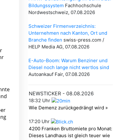
s
r
hr
hnte
und
ber
ung