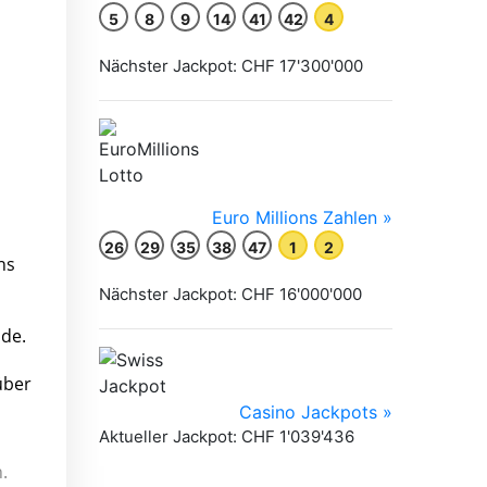
ns
nde.
über
.