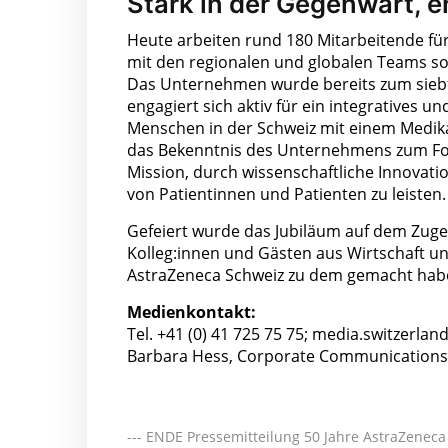
Stark in der Gegenwart, e
Heute arbeiten rund 180 Mitarbeitende fü
mit den regionalen und globalen Teams so
Das Unternehmen wurde bereits zum siebte
engagiert sich aktiv für ein integratives 
Menschen in der Schweiz mit einem Medik
das Bekenntnis des Unternehmens zum For
Mission, durch wissenschaftliche Innovatio
von Patientinnen und Patienten zu leisten.
Gefeiert wurde das Jubiläum auf dem Zug
Kolleg:innen und Gästen aus Wirtschaft u
AstraZeneca Schweiz zu dem gemacht haben
Medienkontakt:
Tel. +41 (0) 41 725 75 75; media.switzerl
Barbara Hess, Corporate Communications 
--- ENDE Pressemitteilung 50 Jahre AstraZeneca 