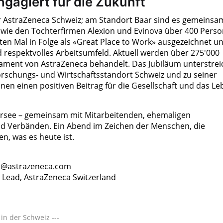
ngagiert für die Zukunft
r AstraZeneca Schweiz; am Standort Baar sind es gemeinsa
wie den Tochterfirmen Alexion und Evinova über 400 Perso
n Mal in Folge als «Great Place to Work» ausgezeichnet u
und respektvolles Arbeitsumfeld. Aktuell werden über 275'000
ament von AstraZeneca behandelt. Das Jubiläum unterstrei
schungs- und Wirtschaftsstandort Schweiz und zu seiner
nen einen positiven Beitrag für die Gesellschaft und das L
ersee – gemeinsam mit Mitarbeitenden, ehemaligen
nd Verbänden. Ein Abend im Zeichen der Menschen, die
, was es heute ist.
and@astrazeneca.com
Lead, AstraZeneca Switzerland
in der Schweiz ---