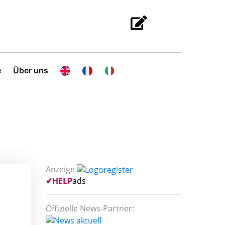
e
Über uns
Anzeige
✔
HELP
ads
Offizielle News-Partner: