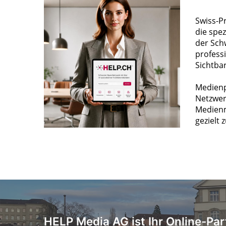
Swiss-P
die spez
der Sch
profess
Sichtba
Medienp
Netzwer
Medienm
gezielt 
HELP Media AG ist Ihr Online-Par