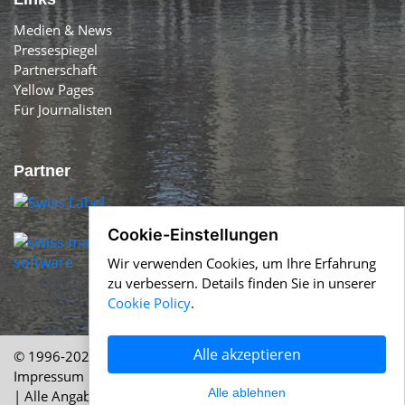
Medien & News
Pressespiegel
Partnerschaft
Yellow Pages
Für Journalisten
Partner
Cookie-Einstellungen
Wir verwenden Cookies, um Ihre Erfahrung
zu verbessern. Details finden Sie in unserer
Cookie Policy
.
Alle akzeptieren
© 1996-2026 Swiss-Press.com &
Help.ch
Über uns
|
Impressum
|
AGB
|
Nutzung
|
Cookie Policy
|
Datenschutz
Alle ablehnen
| Alle Angaben ohne Gewähr