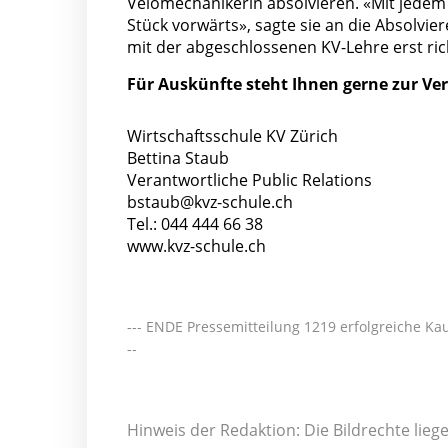
Velomechanikerin absolvieren. «Mit jedem
Stück vorwärts», sagte sie an die Absolvi
mit der abgeschlossenen KV-Lehre erst rich
Für Auskünfte steht Ihnen gerne zur Ve
Wirtschaftsschule KV Zürich
Bettina Staub
Verantwortliche Public Relations
bstaub@kvz-schule.ch
Tel.: 044 444 66 38
www.kvz-schule.ch
--- ENDE Pressemitteilung 1219 erfolgreiche Kau
--
Hinweis der Redaktion: Die Bildrechte lie