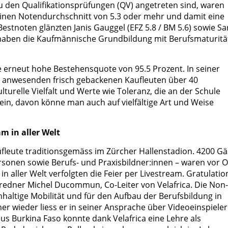
u den Qualifikationsprüfungen (QV) angetreten sind, waren
 einen Notendurchschnitt von 5.3 oder mehr und damit eine
estnoten glänzten Janis Gauggel (EFZ 5.8 / BM 5.6) sowie S
e haben die Kaufmännische Grundbildung mit Berufsmaturitä
ie erneut hohe Bestehensquote von 95.5 Prozent. In seiner
n anwesenden frisch gebackenen Kaufleuten über 40
ulturelle Vielfalt und Werte wie Toleranz, die an der Schule
ein, davon könne man auch auf vielfältige Art und Weise
am in aller Welt
ufleute traditionsgemäss im Zürcher Hallenstadion. 4200 Gä
rsonen sowie Berufs- und Praxisbildner:innen – waren vor O
in aller Welt verfolgten die Feier per Livestream. Gratulati
tredner Michel Ducommun, Co-Leiter von Velafrica. Die Non-
chhaltige Mobilität und für den Aufbau der Berufsbildung in
r wieder liess er in seiner Ansprache über Videoeinspieler
s Burkina Faso konnte dank Velafrica eine Lehre als