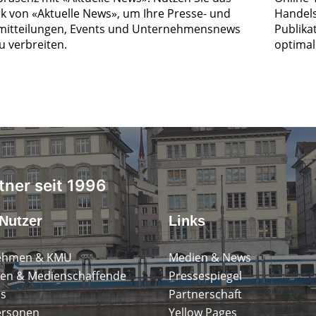
k von «Aktuelle News», um Ihre Presse- und
Handels
itteilungen, Events und Unternehmensnews
Publika
zu verbreiten.
optimal 
tner seit 1996
Nutzer
Links
ehmen & KMU
Medien & News
en & Medienschaffende
Pressespiegel
ps
Partnerschaft
ersonen
Yellow Pages