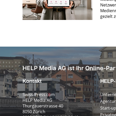
Netzwer
Medienm
gezielt 
HELP Media AG ist Ihr Online-Par
Kontakt
HELP-
Swiss-Press.com
Untern
HELP Media AG
Agentur
Thurgauerstrasse 40
Start-u
8050 Zürich
Privatp