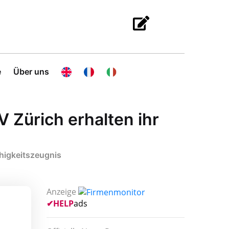
e
Über uns
 Zürich erhalten ihr
ähigkeitszeugnis
Anzeige
✔
HELP
ads