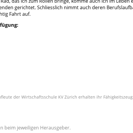
 Rad, das ich zum Rollen bringe, komme auch ich im Leben 
erenden gerichtet. Schliesslich nimmt auch deren Berufslauf
tig Fahrt auf.
rfügung:
fleute der Wirtschaftsschule KV Zürich erhalten ihr Fähigkeitszeug
gen beim jeweiligen Herausgeber.