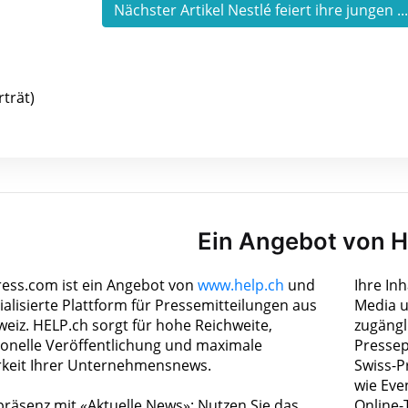
Nächster Artikel Nestlé feiert ihre jungen ..
trät)
Ein Angebot von 
ress.com ist ein Angebot von
www.help.ch
und
Ihre In
ialisierte Plattform für Pressemitteilungen aus
Media u
weiz. HELP.ch sorgt für hohe Reichweite,
zugängl
ionelle Veröffentlichung und maximale
Pressep
rkeit Ihrer Unternehmensnews.
Swiss-P
wie Eve
räsenz mit «Aktuelle News»: Nutzen Sie das
Online-