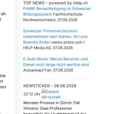
arah
t
ste
rt
onen