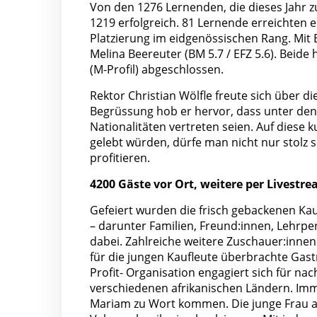
Von den 1276 Lernenden, die dieses Jahr z
1219 erfolgreich. 81 Lernende erreichten
Platzierung im eidgenössischen Rang. Mit B
Melina Beereuter (BM 5.7 / EFZ 5.6). Beid
(M-Profil) abgeschlossen.
Rektor Christian Wölfle freute sich über d
Begrüssung hob er hervor, dass unter de
Nationalitäten vertreten seien. Auf diese k
gelebt würden, dürfe man nicht nur stolz s
profitieren.
4200 Gäste vor Ort, weitere per Livestre
Gefeiert wurden die frisch gebackenen Ka
– darunter Familien, Freund:innen, Lehrpe
dabei. Zahlreiche weitere Zuschauer:innen 
für die jungen Kaufleute überbrachte Gas
Profit- Organisation engagiert sich für na
verschiedenen afrikanischen Ländern. Imme
Mariam zu Wort kommen. Die junge Frau au