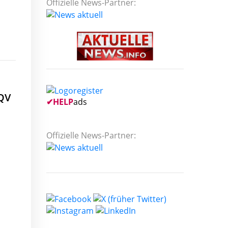
Offizielle News-Partner:
 QV
✔
HELP
ads
Offizielle News-Partner: