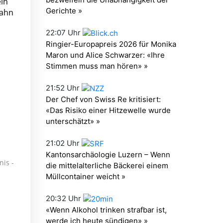
ein
bahn
nis -