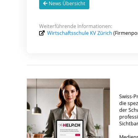
News Übersicht
Weiterführende Informationen:
Wirtschaftsschule KV Zürich
(Firmenpor
Swiss-P
die spez
der Sch
profess
Sichtba
Medienp