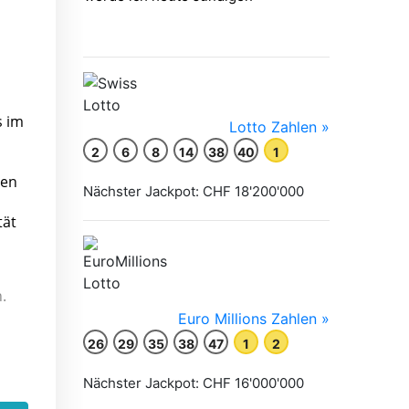
s im
den
tät
.