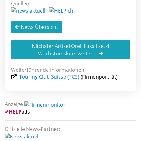
Quellen:
News Übersicht
Nächster Artikel Orell Füssli setzt
Wachstumskurs weiter ...
Weiterführende Informationen:
Touring Club Suisse (TCS)
(Firmenporträt)
Anzeige
✔
HELP
ads
Offizielle News-Partner: